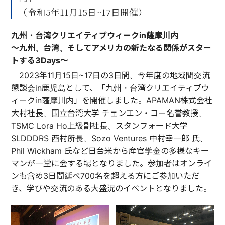
（令和5年11月15日~17日開催）
九州・台湾クリエイティブウィークin薩摩川内
～九州、台湾、そしてアメリカの新たなる関係がスター
トする3Days～
2023年11月15日~17日の3日間、今年度の地域間交流
懇談会in鹿児島として、「九州・台湾クリエイティブウ
ィークin薩摩川内」を開催しました。APAMAN株式会社
大村社長、国立台湾大学 チェンエン・コー名誉教授、
TSMC Lora Ho上級副社長、スタンフォード大学
SLDDDRS 西村所長、Sozo Ventures 中村幸一郎 氏、
Phil Wickham 氏など日台米から産官学金の多様なキー
マンが一堂に会する場となりました。参加者はオンライ
ンも含め3日間延べ700名を超える方にご参加いただ
き、学びや交流のある大盛況のイベントとなりました。